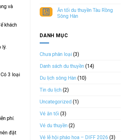
Thuyền
Tàu
Vé
Không
ọng và
Hạ
Rồng
pháo
có
Ăn tối du thuyền Tàu Rồng
Long
Sông
hoa
bình
24
Th5
Siêu
Hàn
trên
luận
Sông Hàn
Tiết
du
ở
Kiệm
thuyền
Vé
Không
 để khách
DaNang
pháo
có
Dragon
hoa
bình
DANH MỤC
Cruise
trên
luận
du
ở
thuyền
Ăn
 lý.
POSEIDON
tối
ĐÀ
du
Chưa phân loại
(3)
NẴNG
thuyền
Tàu
Rồng
Danh sách du thuyền
(14)
Sông
Hàn
Có 3 loại
Du lịch sông Hàn
(10)
Tin du lịch
(2)
Uncategorized
(1)
Vé ăn tối
(3)
ễn phí.
Vé du thuyền
(2)
 nên đặt
Vé lễ hội pháo hoa – DIFF 2026
(3)