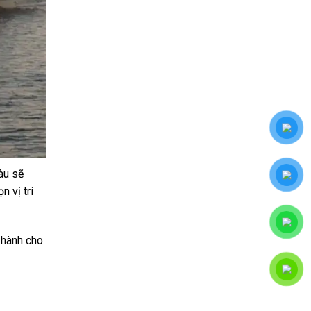
àu sẽ
 vị trí
i hành cho