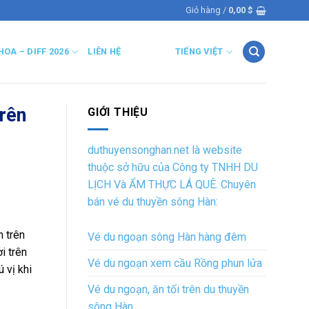
Giỏ hàng /
0,00
$
HOA – DIFF 2026
LIÊN HỆ
TIẾNG VIỆT
rên
GIỚI THIỆU
duthuyensonghan.net là website
thuộc sở hữu của Công ty TNHH DU
LỊCH Và ẨM THỰC LÁ QUÊ. Chuyên
bán vé du thuyền sông Hàn:
n trên
Vé du ngoạn sông Hàn hàng đêm
i trên
Vé du ngoạn xem cầu Rồng phun lửa
 vị khi
Vé du ngoạn, ăn tối trên du thuyền
sông Hàn