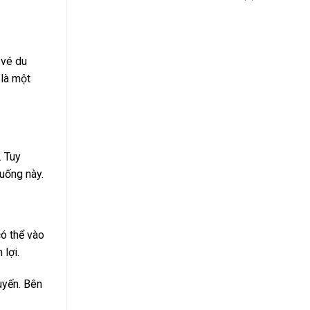
 vé du
 là một
. Tuy
 uống này.
có thể vào
 lợi.
uyến. Bên