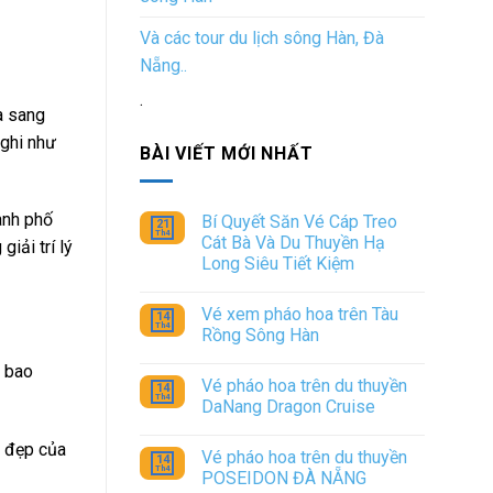
Và các tour du lịch sông Hàn, Đà
Nẵng..
.
à sang
nghi như
BÀI VIẾT MỚI NHẤT
ành phố
Bí Quyết Săn Vé Cáp Treo
21
Th4
Cát Bà Và Du Thuyền Hạ
iải trí lý
Long Siêu Tiết Kiệm
Không
có
Vé xem pháo hoa trên Tàu
bình
14
Th4
luận
Rồng Sông Hàn
ở
Bí
Không
n bao
Quyết
có
Vé pháo hoa trên du thuyền
Săn
bình
14
Th4
Vé
luận
DaNang Dragon Cruise
Cáp
ở
Treo
Vé
Không
Cát
xem
có
ẻ đẹp của
Vé pháo hoa trên du thuyền
Bà
pháo
bình
14
Th4
Và
hoa
luận
POSEIDON ĐÀ NẴNG
Du
trên
ở