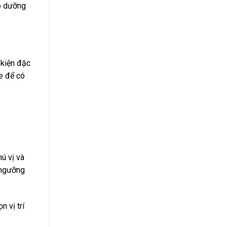
ảo dưỡng
 kiện đặc
te để có
ú vị và
 ngưỡng
n vị trí