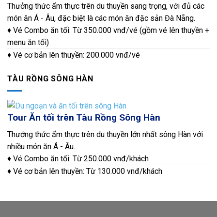
Thưởng thức ẩm thực trên du thuyền sang trọng, với đủ các
món ăn Á - Âu, đặc biệt là các món ăn đặc sản Đà Nẵng.
♦ Vé Combo ăn tối: Từ 350.000 vnđ/vé (gồm vé lên thuyền +
menu ăn tối)
♦ Vé cơ bản lên thuyền: 200.000 vnđ/vé
TÀU RỒNG SÔNG HÀN
Tour Ăn tối trên Tàu Rồng Sông Hàn
Thưởng thức ẩm thực trên du thuyền lớn nhất sông Hàn với
nhiều món ăn Á - Âu.
♦ Vé Combo ăn tối: Từ 250.000 vnđ/khách
♦ Vé cơ bản lên thuyền: Từ 130.000 vnđ/khách