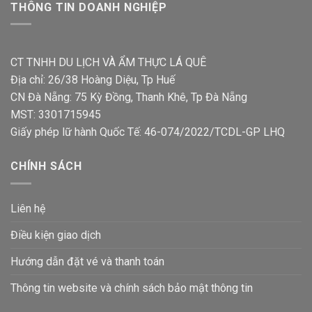
THÔNG TIN DOANH NGHIỆP
CT TNHH DU LỊCH VÀ ẨM THỰC LÁ QUÊ
Địa chỉ: 26/38 Hoàng Diệu, Tp Huế
CN Đà Nẵng: 75 Kỳ Đồng, Thanh Khê, Tp Đà Nẵng
MST: 3301715945
Giấy phép lữ hành Quốc Tế: 46-074/2022/TCDL-GP LHQ
CHÍNH SÁCH
Liên hệ
Điều kiện giao dịch
Hướng dẫn đặt vé và thanh toán
Thông tin website và chính sách bảo mật thông tin