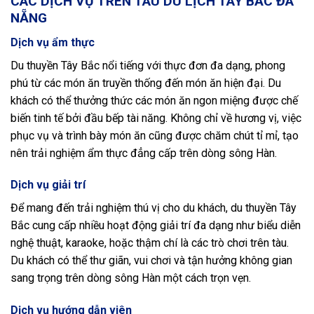
CÁC DỊCH VỤ TRÊN TÀU DU LỊCH TÂY BẮC ĐÀ
NẴNG
Dịch vụ ẩm thực
Du thuyền Tây Bắc nổi tiếng với thực đơn đa dạng, phong
phú từ các món ăn truyền thống đến món ăn hiện đại. Du
khách có thể thưởng thức các món ăn ngon miệng được chế
biến tinh tế bởi đầu bếp tài năng. Không chỉ về hương vị, việc
phục vụ và trình bày món ăn cũng được chăm chút tỉ mỉ, tạo
nên trải nghiệm ẩm thực đẳng cấp trên dòng sông Hàn.
Dịch vụ giải trí
Để mang đến trải nghiệm thú vị cho du khách, du thuyền Tây
Bắc cung cấp nhiều hoạt động giải trí đa dạng như biểu diễn
nghệ thuật, karaoke, hoặc thậm chí là các trò chơi trên tàu.
Du khách có thể thư giãn, vui chơi và tận hưởng không gian
sang trọng trên dòng sông Hàn một cách trọn vẹn.
Dịch vụ hướng dẫn viên