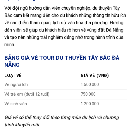
Với đội ngũ hướng dẫn viên chuyên nghiệp, du thuyền Tây
Bắc cam kết mang đến cho du khách những thông tin hữu ích
về các điểm tham quan, lịch sử văn hóa địa phương. Hướng
dẫn viên sẽ giúp du khách hiểu rõ hơn về vùng đất Đà Nẵng
và tạo nên những trải nghiệm đáng nhớ trong hành trình của
mình.
BẢNG GIÁ VÉ TOUR DU THUYỀN TÂY BẮC ĐÀ
NẴNG
LOẠI VÉ
GIÁ VÉ (VNĐ)
Vé người lớn
1.500.000
Vé trẻ em (dưới 12 tuổi)
750.000
Vé sinh viên
1.200.000
Giá vé có thể thay đổi theo từng mùa du lịch và chương
trình khuyến mãi.