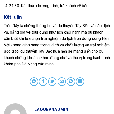
21:30: Kết thúc chương trình, trả khách về bến.
Kết luận
Trên đây là những thông tin về du thuyền Tây Bắc và các dịch
vụ, bảng giá vé tour cũng như lịch khởi hành mà du khách
cần biết khi lựa chọn trải nghiệm du lịch trên dòng sông Hàn.
Với không gian sang trọng, dịch vụ chất lượng và trải nghiệm
độc đáo, du thuyền Tây Bắc hứa hẹn sẽ mang đến cho du
khách những khoảnh khắc đáng nhớ và thú vị trong hành trình
khám phá Đà Nẵng của mình.
LAQUEVNADMIN