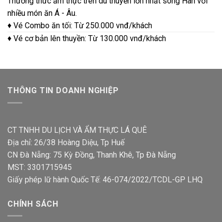
Thưởng thức ẩm thực trên du thuyền lớn nhất sông Hàn với
nhiều món ăn Á - Âu.
♦ Vé Combo ăn tối: Từ 250.000 vnđ/khách
♦ Vé cơ bản lên thuyền: Từ 130.000 vnđ/khách
THÔNG TIN DOANH NGHIỆP
CT TNHH DU LỊCH VÀ ẨM THỰC LÁ QUÊ
Địa chỉ: 26/38 Hoàng Diệu, Tp Huế
CN Đà Nẵng: 75 Kỳ Đồng, Thanh Khê, Tp Đà Nẵng
MST: 3301715945
Giấy phép lữ hành Quốc Tế: 46-074/2022/TCDL-GP LHQ
CHÍNH SÁCH