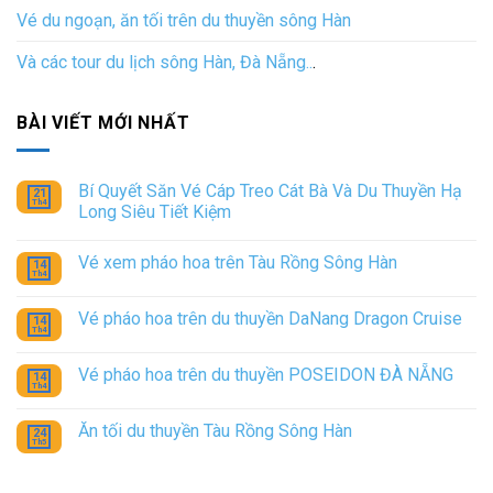
Vé du ngoạn, ăn tối trên du thuyền sông Hàn
Và các tour du lịch sông Hàn, Đà Nẵng..
.
BÀI VIẾT MỚI NHẤT
Bí Quyết Săn Vé Cáp Treo Cát Bà Và Du Thuyền Hạ
21
Th4
Long Siêu Tiết Kiệm
Không
có
Vé xem pháo hoa trên Tàu Rồng Sông Hàn
bình
14
Th4
luận
Không
ở
có
Bí
bình
Vé pháo hoa trên du thuyền DaNang Dragon Cruise
Quyết
14
luận
Th4
Săn
ở
Không
Vé
Vé
có
Cáp
xem
bình
Vé pháo hoa trên du thuyền POSEIDON ĐÀ NẴNG
14
Treo
pháo
luận
Th4
Cát
ở
Không
hoa
Bà
Vé
có
trên
Và
pháo
bình
Tàu
Ăn tối du thuyền Tàu Rồng Sông Hàn
24
Du
hoa
luận
Rồng
Th5
Thuyền
ở
Không
trên
Sông
Hạ
Vé
có
du
Hàn
Long
pháo
bình
thuyền
Siêu