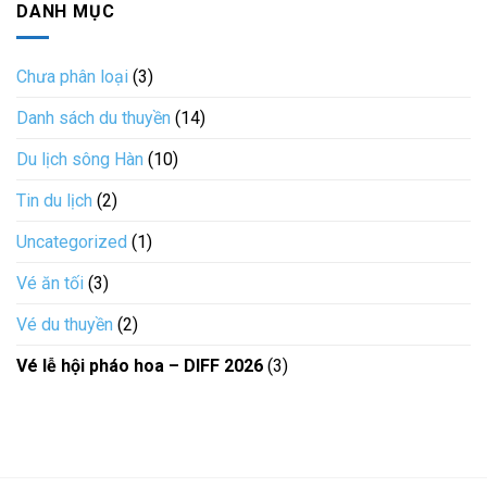
hoa
luận
DaNang
DANH MỤC
Tiết
ở
trên
Dragon
Kiệm
Ăn
du
Cruise
tối
thuyền
du
POSEIDON
thuyền
Chưa phân loại
(3)
ĐÀ
Tàu
NẴNG
Rồng
Danh sách du thuyền
(14)
Sông
Hàn
Du lịch sông Hàn
(10)
Tin du lịch
(2)
Uncategorized
(1)
Vé ăn tối
(3)
Vé du thuyền
(2)
Vé lễ hội pháo hoa – DIFF 2026
(3)