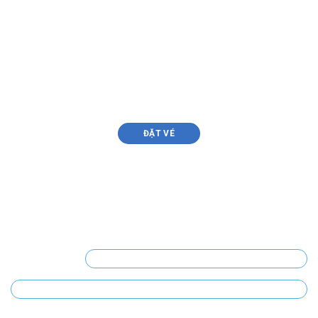
Du lịch Đà Nẵng, đừng quên bỏ lỡ trải nghiệm đi du
thuyền sồng Hàn, thưởng thức ẩm thực và xem cầu rồng
phun lửa
ĐẶT VÉ