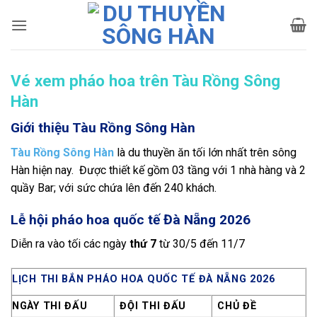
Bỏ
qua
nội
dung
Vé xem pháo hoa trên Tàu Rồng Sông
Hàn
Giới thiệu Tàu Rồng Sông Hàn
Tàu Rồng Sông Hàn
là du thuyền ăn tối lớn nhất trên sông
Hàn hiện nay. Được thiết kế gồm 03 tầng với 1 nhà hàng và 2
quầy Bar; với sức chứa lên đến 240 khách.
Lễ hội pháo hoa quốc tế Đà Nẵng 2026
Diễn ra vào tối các ngày
thứ 7
từ 30/5 đến 11/7
LỊCH THI BẮN PHÁO HOA QUỐC TẾ ĐÀ NẴNG 2026
NGÀY THI ĐẤU
ĐỘI THI ĐẤU
CHỦ ĐỀ