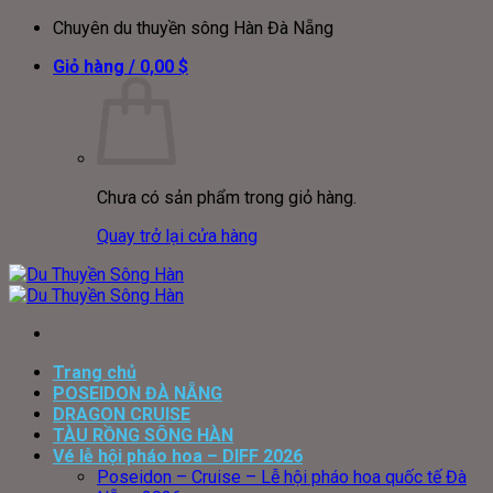
Bỏ
Chuyên du thuyền sông Hàn Đà Nẵng
qua
Giỏ hàng /
0,00
$
nội
dung
Chưa có sản phẩm trong giỏ hàng.
Quay trở lại cửa hàng
Trang chủ
POSEIDON ĐÀ NẴNG
DRAGON CRUISE
TÀU RỒNG SÔNG HÀN
Vé lễ hội pháo hoa – DIFF 2026
Poseidon – Cruise – Lễ hội pháo hoa quốc tế Đà