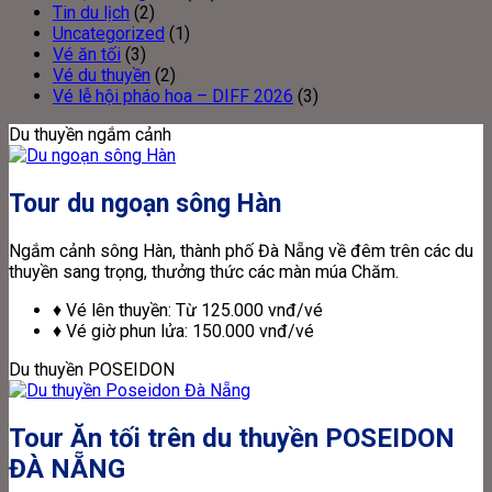
Tin du lịch
(2)
Tiết
du
thuyền
Cruise
Uncategorized
(1)
Kiệm
thuyền
POSEID
Vé ăn tối
(3)
Tàu
ĐÀ
Vé du thuyền
(2)
Rồng
NẴNG
Vé lễ hội pháo hoa – DIFF 2026
(3)
Sông
Hàn
Du thuyền ngắm cảnh
Tour du ngoạn sông Hàn
Ngắm cảnh sông Hàn, thành phố Đà Nẵng về đêm trên các du
thuyền sang trọng, thưởng thức các màn múa Chăm.
♦ Vé lên thuyền: Từ 125.000 vnđ/vé
♦ Vé giờ phun lửa: 150.000 vnđ/vé
Du thuyền POSEIDON
Tour Ăn tối trên du thuyền POSEIDON
ĐÀ NẴNG