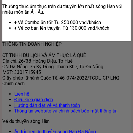
Thưởng thức ẩm thực trên du thuyền lớn nhất sông Hàn với
nhiều món ăn Á - Âu.
♦ Vé Combo ăn tối: Từ 250.000 vnđ/khách
♦ Vé cơ bản lên thuyền: Từ 130.000 vnđ/khách
THÔNG TIN DOANH NGHIỆP
CT TNHH DU LỊCH VÀ ẨM THỰC LÁ QUÊ
Địa chỉ: 26/38 Hoàng Diệu, Tp Huế
CN Đà Nẵng: 75 Kỳ Đồng, Thanh Khê, Tp Đà Nẵng
MST: 3301715945
Giấy phép lữ hành Quốc Tế: 46-074/2022/TCDL-GP LHQ
Chính sách
Liên hệ
Điều kiện giao dịch
Hướng dẫn đặt vé và thanh toán
Thông tin website và chính sách bảo mật thông tin
Vé du thuyền sông Hàn
Ăn tối trên du thuyền sông Hàn Đà Nẵng