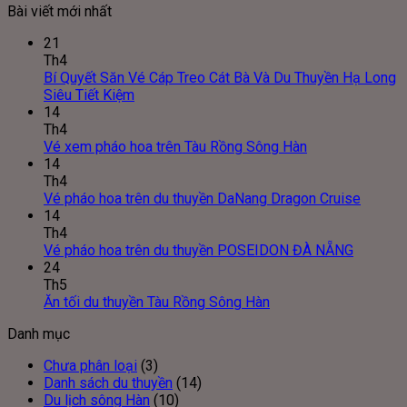
Bài viết mới nhất
21
Th4
Bí Quyết Săn Vé Cáp Treo Cát Bà Và Du Thuyền Hạ Long
Không
Siêu Tiết Kiệm
có
14
bình
Th4
luận
Không
Vé xem pháo hoa trên Tàu Rồng Sông Hàn
ở
có
14
Bí
bình
Th4
Quyết
luận
Không
Vé pháo hoa trên du thuyền DaNang Dragon Cruise
Săn
ở
có
14
Vé
Vé
bình
Th4
Cáp
xem
Không
luận
Vé pháo hoa trên du thuyền POSEIDON ĐÀ NẴNG
Treo
pháo
ở
có
24
Cát
hoa
Vé
bình
Th5
Bà
trên
pháo
Không
luận
Ăn tối du thuyền Tàu Rồng Sông Hàn
Và
Tàu
ở
hoa
có
Danh mục
Du
Rồng
Vé
trên
bình
Thuyền
Sông
pháo
du
luận
Chưa phân loại
(3)
Hạ
ở
Hàn
hoa
thuyền
Danh sách du thuyền
(14)
Long
Ăn
trên
DaNan
Du lịch sông Hàn
(10)
Siêu
tối
du
Dragon