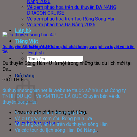
Nẵng 2026
Vé xem pháo hoa trên du thuyền DA NANG
DRAGON CRUISE
Vé xem pháo hoa trên Tàu Rồng Sông Hàn
Vé xem pháo hoa Đà Nẵng 2026
Liên hệ
Tiếng Việt
Tiếng Việt
Du thuyền Sông Hàn 4U Khám phá chất lượng và dịch vụ tuyệt vời trên
tàu
English
Tìm
Du thuyền Sông Hàn 4U là một trong những tàu du lịch mới tại
kiếm:
Đà...
Giỏ hàng
GIỚI THIỆU
duthuyensonghan.net là website thuộc sở hữu của Công ty
TNHH DU LỊCH Và ẨM THỰC LÁ QUÊ. Chuyên bán vé du
thuyền sông Hàn:
Chưa có sản phẩm trong giỏ hàng.
Vé du ngoạn sông Hàn hàng đêm
Vé du ngoạn xem cầu Rồng phun lửa
Quay trở lại cửa hàng
Vé du ngoạn, ăn tối trên du thuyền sông Hàn
Và các tour du lịch sông Hàn, Đà Nẵng..
.