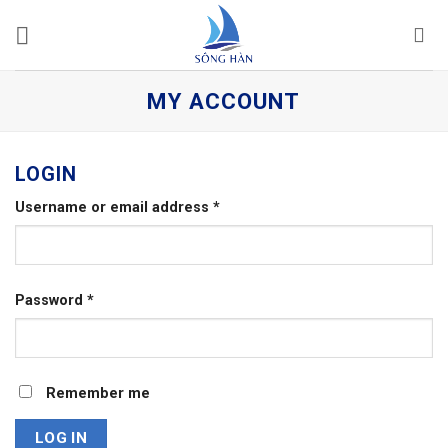
Skip
to
content
MY ACCOUNT
LOGIN
Required
Username or email address
*
Required
Password
*
Remember me
LOG IN